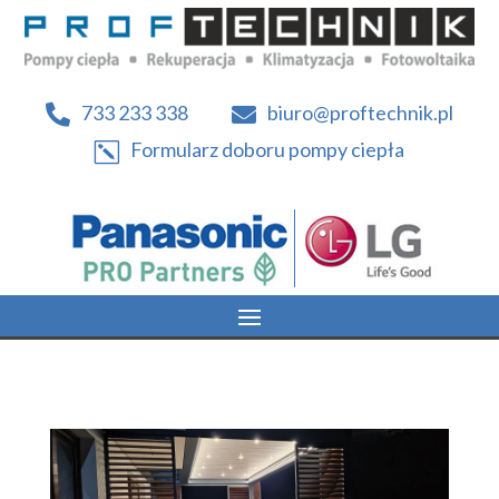
733 233 338
biuro@proftechnik.pl


Formularz doboru pompy ciepła
k