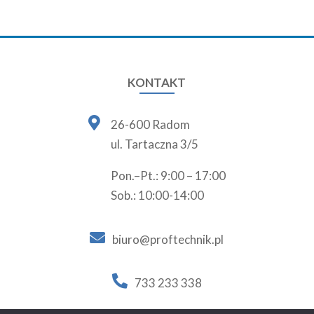
KONTAKT

26-600 Radom
ul. Tartaczna 3/5
Pon.–Pt.: 9:00 – 17:00
Sob.: 10:00-14:00

biuro@proftechnik.pl

733 233 338