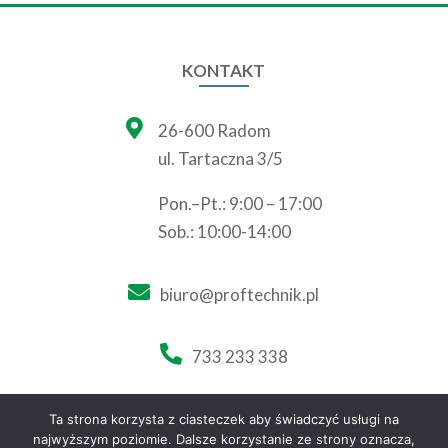
KONTAKT

26-600 Radom
ul. Tartaczna 3/5
Pon.–Pt.: 9:00 – 17:00
Sob.: 10:00-14:00

biuro@proftechnik.pl

733 233 338
Ta strona korzysta z ciasteczek aby świadczyć usługi na
najwyższym poziomie. Dalsze korzystanie ze strony oznacza,