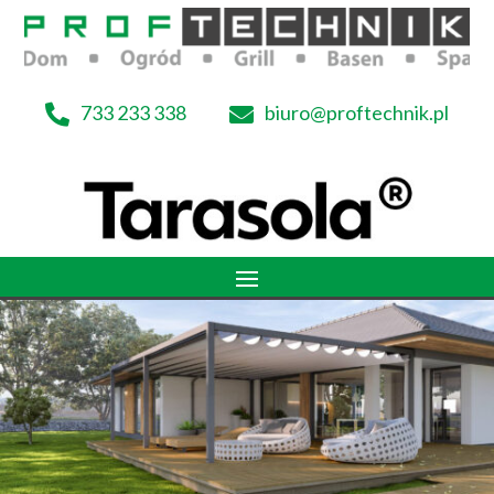
733 233 338
biuro@proftechnik.pl

