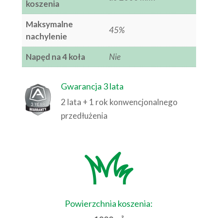
koszenia
Maksymalne
45%
nachylenie
Napęd na 4 koła
Nie
Gwarancja 3 lata
2 lata + 1 rok konwencjonalnego
przedłużenia
Powierzchnia koszenia: