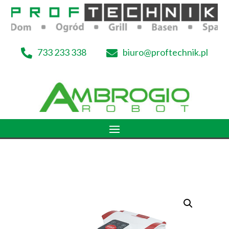
733 233 338
biuro@proftechnik.pl

